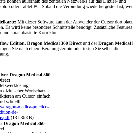
te können außerhalb des zentralen Netzwerks auf das Diktier- und
ptop oder Tablet-PC. Sobald die Verbindung wiederhergestellt ist, wer
eikarte:
Mit dieser Software kann der Anwender der Cursor dort platz
en. Es wird keine besondere Schnittstelle benötigt. Zusätzliche Features
 und sprachbasierte Korrektur.
ow Edition,
Dragon Medical 360 Direct
und der
Dragon Medical P
ragen Sie nach einem Beratungstermin oder testen Sie selbst die
nung.
lyer Dragon Medical 360
irect
etzwerklösung,
edizinischer Wortschatz,
iktieren am Cursor, einfach
nd schnell!
s-dragon-medica-practice-
dition-de-
e.pdf
(131.36KB)
er Dragon Medical 360
ct