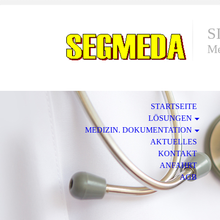
S
Me
STARTSEITE
LÖSUNGEN
MEDIZIN. DOKUMENTATION
AKTUELLES
KONTAKT
ANFAHRT
AGB