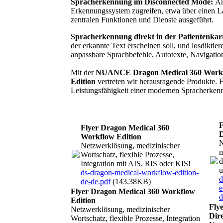
Spracherkennung im Disconnected Mode:
Ärz
Erkennungssystem zugreifen, etwa über einen La
zentralen Funktionen und Dienste ausgeführt.
Spracherkennung direkt in der Patientenkart
der erkannte Text erscheinen soll, und losdiktier
anpassbare Sprachbefehle, Autotexte, Navigation
Mit der
NUANCE Dragon Medical 360 Workfl
Edition
vertreten wir herausragende Produkte. F
Leistungsfähigkeit einer modernen Spracherken
F
Flyer Dragon Medical 360
D
Workflow Edition
N
Netzwerklösung, medizinischer
m
Wortschatz, flexible Prozesse,
d
Integration mit AIS, RIS oder KIS!
u
ds-dragon-medical-workflow-edition-
d
de-de.pdf
(143.38KB)
e
Flyer Dragon Medical 360 Workflow
d
Edition
Fly
Netzwerklösung, medizinischer
Dire
Wortschatz, flexible Prozesse, Integration