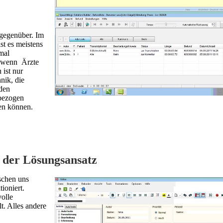
gegenüber. Im
t es meistens
mal
h, wenn Ärzte
 ist nur
nik, die
den
 bezogen
en können.
der Lösungsansatz
schen uns
ioniert.
olle
t. Alles andere