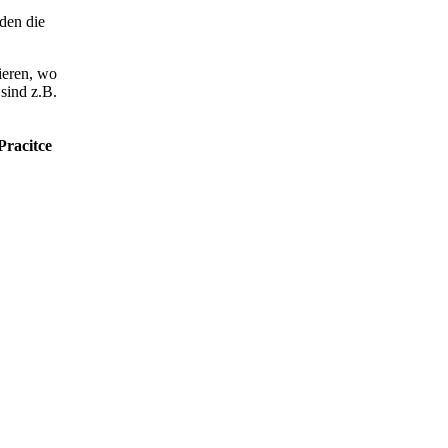
den die
ieren, wo
 sind z.B.
racitce