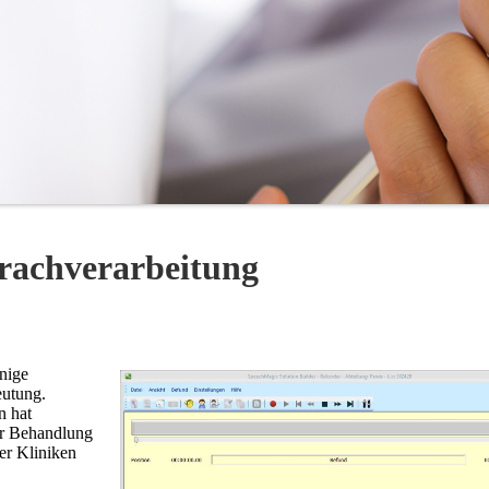
rachverarbeitung
nige
eutung.
n hat
er Behandlung
der Kliniken