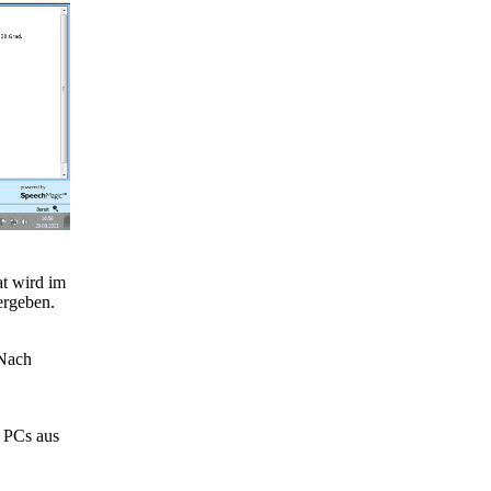
at wird im
ergeben.
 Nach
n PCs aus