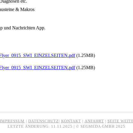
iagnosen etc.
austeine & Makros
App und Nachrichten App.
Flyer_0915_SWI_EINZELSEITEN.pdf
(1.25MB)
Flyer_0915_SWI_EINZELSEITEN.pdf
(1.25MB)
IMPRESSUM
|
DATENSCHUTZ
|
KONTAKT
|
ANFAHRT
|
SEITE WEI
LETZTE ÄNDERUNG: 11.11.2025 | © SEGMEDA GMBH 2025