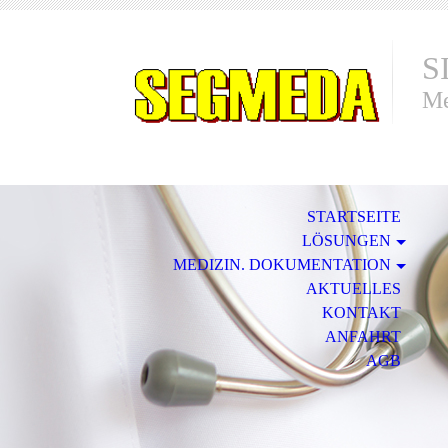
S
Me
STARTSEITE
LÖSUNGEN
MEDIZIN. DOKUMENTATION
AKTUELLES
KONTAKT
ANFAHRT
AGB