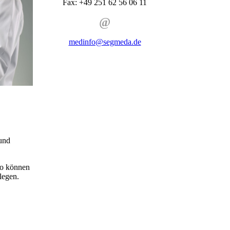
Fax: +49 251 62 56 06 11
@
medinfo@segmeda.de
 und
So können
legen.